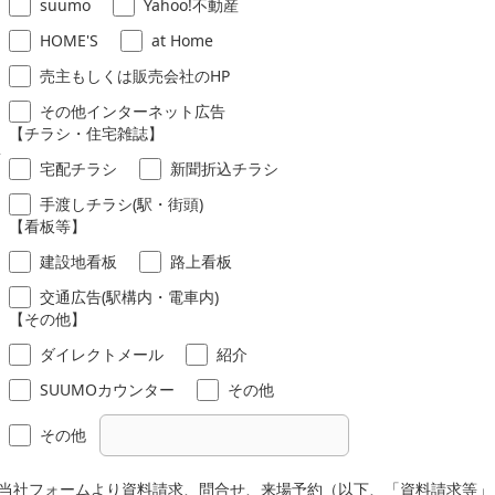
suumo
Yahoo!不動産
HOME'S
at Home
売主もしくは販売会社のHP
その他インターネット広告
【チラシ・住宅雑誌】
し
宅配チラシ
新聞折込チラシ
手渡しチラシ(駅・街頭)
【看板等】
建設地看板
路上看板
交通広告(駅構内・電車内)
【その他】
ダイレクトメール
紹介
SUUMOカウンター
その他
その他
当社フォームより資料請求、問合せ、来場予約（以下、「資料請求等」