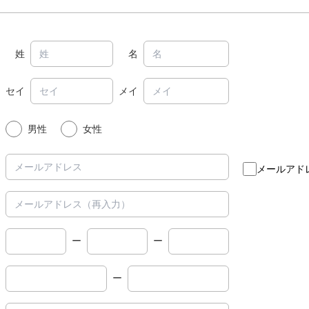
姓
名
セイ
メイ
男性
女性
メールアド
ー
ー
ー